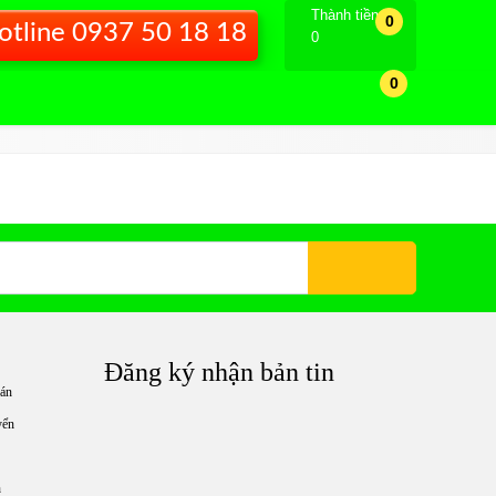
Thành tiền
0
otline 0937 50 18 18
0
0
Đăng ký nhận bản tin
án
yển
h