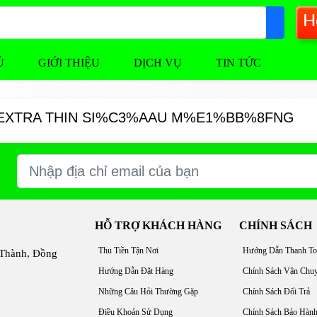
H
Ủ
GIỚI THIỆU
DỊCH VỤ
TIN TỨC
E EXTRA THIN SI%C3%AAU M%E1%BB%8FNG
HỖ TRỢ KHÁCH HÀNG
CHÍNH SÁCH
Thu Tiền Tận Nơi
Hướng Dẫn Thanh To
 Thành, Đồng
Hướng Dẫn Đặt Hàng
Chính Sách Vận Chu
Những Câu Hỏi Thường Gặp
Chính Sách Đổi Trả
Điều Khoản Sử Dụng
Chính Sách Bảo Hàn