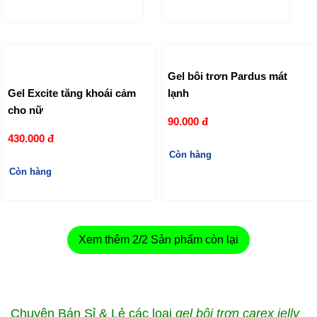
Gel bôi trơn Pardus mát
Gel Excite tăng khoái cảm
lạnh
cho nữ
90.000 đ
430.000 đ
Còn hàng
Còn hàng
Xem thêm
2
/2 Sản phẩm còn lại
Chuyên Bán Sỉ & Lẻ các loại
gel bôi trơn carex jelly