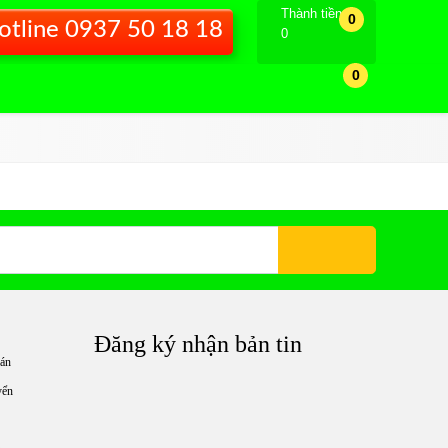
Thành tiền
0
otline 0937 50 18 18
0
0
Đăng ký nhận bản tin
án
yển