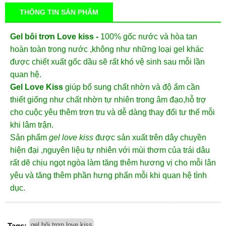
THÔNG TIN SẢN PHẨM
Gel bôi trơn Lov
e kiss
-
100% gốc nước và hòa tan
hoàn toàn trong nước ,không như những loại
gel
khác
được chiết xuất gốc dầu sẽ rất khó vệ sinh sau mỗi lần
quan hệ.
Gel Love Kiss
giúp bổ sung chất nhờn và độ ẩm cần
thiết giống như chất nhờn tự nhiên trong âm đạo,hỗ trợ
cho cuộc yêu thêm trơn tru và dễ dàng thay đổi tư thế mỗi
khi lâm trận.
Sản phẩm
gel love kiss
được sản xuất trên dây chuyền
hiện đại ,nguyên liệu tự nhiên với mùi thơm của trái dâu
rất dẽ chịu ngọt ngòa làm tăng thêm hương vị cho mỗi lân
yêu và tăng thêm phần hưng phấn mỗi khi quan hệ tình
dục.
gel bôi trơn love kiss
Tags: