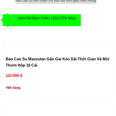
bao cao su tâm thiện chí kéo dài thời gian siêu mỏng
SẢN PHẨM CÙNG CHUYÊN MỤC
Bao Cao Su Masculan Gân Gai Kéo Dài Thời Gian Và Mùi
Thơm Hộp 10 Cái
110.000 đ
Hết hàng