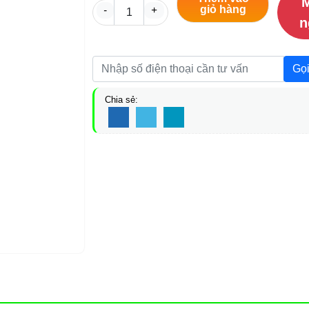
giỏ hàng
-
+
n
Gọi
Chia sẻ: