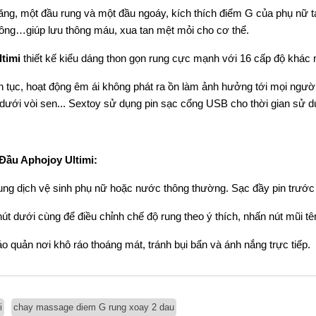
ức năng, một đầu rung và một đầu ngoáy, kích thích điểm G của phụ nữ 
ông…giúp lưu thông máu, xua tan mệt mỏi cho cơ thể.
ltimi
thiết kế kiểu dáng thon gọn rung cực mạnh với 16 cấp độ khác
tục, hoạt động êm ái không phát ra ồn làm ảnh hưởng tới mọi ngư
 dưới vòi sen... Sextoy sử dụng pin sạc cổng USB cho thời gian sử dụ
Đầu Aphojoy Ultimi:
ng dịch vệ sinh phụ nữ hoặc nước thông thường. Sạc đầy pin trước kh
t dưới cùng để điều chỉnh chế độ rung theo ý thích, nhấn nút mũi tên
quản nơi khô ráo thoáng mát, tránh bụi bẩn và ánh nắng trực tiếp.
i
chay massage diem G rung xoay 2 dau