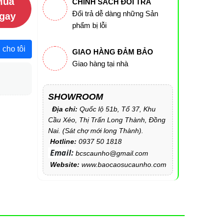
Mua
CHÍNH SÁCH ĐỔI TRẢ
Đổi trả dễ dàng những Sản
gay
phẩm bị lỗi
 cho tôi
GIAO HÀNG ĐẢM BẢO
Giao hàng tại nhà
SHOWROOM
Địa chỉ:
Quốc lộ 51b, Tổ 37, Khu
Cầu Xéo, Thị Trấn Long Thành, Đồng
Nai. (Sát chợ mới long Thành).
Hotline:
0937 50 1818
Email:
bcscaunho@gmail.com
Website:
www.baocaosucaunho.com