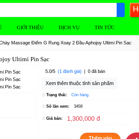
H
Ủ
GIỚI THIỆU
DỊCH VỤ
TIN TỨC
Chày Massage Điểm G Rung Xoay 2 Đầu Aphojoy Ultimi Pin Sạc
joy Ultimi Pin Sạc
5.0/5
(1 đánh giá)
|
0 đã bán
Xem thêm thuộc tính sản phẩm
Trạng thái:
Còn hàng
Số lần xem:
3458
1,300,000 đ
Giá bán:
Thêm vào