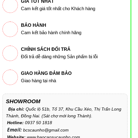
GIÁ TỐT NHẤT
Cam kết giá tốt nhất cho Khách hàng
BẢO HÀNH
Cam kết bảo hành chính hãng
CHÍNH SÁCH ĐỔI TRẢ
Đổi trả dễ dàng những Sản phẩm bị lỗi
GIAO HÀNG ĐẢM BẢO
Giao hàng tại nhà
SHOWROOM
Địa chỉ:
Quốc lộ 51b, Tổ 37, Khu Cầu Xéo, Thị Trấn Long
Thành, Đồng Nai. (Sát chợ mới long Thành).
Hotline:
0937 50 1818
Email:
bcscaunho@gmail.com
Website:
www.baocaosucaunho.com