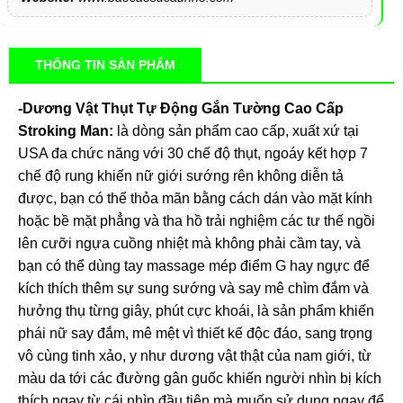
THÔNG TIN SẢN PHẨM
-Dương Vật Thụt Tự Động Gắn Tường Cao Cấp
Stroking Man:
là dòng sản phẩm cao cấp, xuất xứ tại
USA đa chức năng với 30 chế độ thụt, ngoáy kết hợp 7
chế độ rung khiến nữ giới sướng rên không diễn tả
được, bạn có thể thỏa mãn bằng cách dán vào mặt kính
hoặc bề mặt phẳng và tha hồ trải nghiệm các tư thế ngồi
lên cưỡi ngựa cuồng nhiệt mà không phải cầm tay, và
bạn có thể dùng tay massage mép điểm G hay ngực để
kích thích thêm sự sung sướng và say mê chìm đắm và
hưởng thụ từng giây, phút cực khoái, là sản phẩm khiến
phái nữ say đắm, mê mệt vì thiết kế độc đáo, sang trọng
vô cùng tinh xảo, y như dương vật thật của nam giới, từ
màu da tới các đường gân guốc khiến người nhìn bị kích
thích ngay từ cái nhìn đầu tiên mà muốn sử dụng ngay để