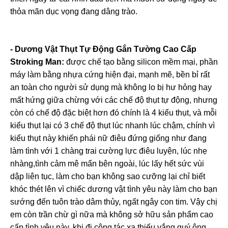
thỏa mãn dục vọng đang dâng trào.
- Dương Vật Thụt Tự Động Gắn Tường Cao Cấp
Stroking Man:
được chế tạo bằng silicon mềm mại, phần
máy làm bằng nhựa cứng hiện đại, mạnh mẽ, bền bỉ rất
an toàn cho người sử dụng mà không lo bị hư hỏng hay
mất hứng giữa chừng với các chế độ thụt tự động, nhưng
còn có chế độ đặc biệt hơn đó chính là 4 kiểu thụt, và mỗi
kiểu thụt lại có 3 chế độ thụt lúc nhanh lúc chậm, chính vì
kiểu thụt này khiến phái nữ điêu đứng giống như đang
làm tình với 1 chàng trai cường lực điêu luyện, lúc nhẹ
nhàng,tình cảm mê mẩn bên ngoài, lúc lấy hết sức vùi
dập liên tục, làm cho bạn không sao cưỡng lại chỉ biết
khóc thét lên vì chiếc dương vật tình yêu này làm cho bạn
sướng đến tuôn trào dâm thủy, ngất ngây con tim. Vậy chị
em còn trần chừ gì nữa mà không sở hữu sản phẩm cao
cấp tình yêu này, khi đi công tác xa thiếu vắng quý ông