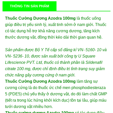
THÔNG TIN SẢN PHẨM
Thuốc Cường Dương Azodra 100mg
là thuốc uống
giúp điều trị yếu sinh lý, xuất tinh sớm ở nam giới. Thuốc
có tác dụng hỗ trợ khả năng cương dương, tăng kích
thước dương vật, đồng thời kéo dài thời gian quan hệ.
Sản phẩm được Bộ Y Tế cấp số đăng kí VN- 5160- 10 và
VN- 5236- 10, được sản xuất bởi công ty U Square
Lifescience PVT. Ltd, thuốc có thành phần là Sildenafil
citrate 100 mg, được chỉ định điều trị tình trạng suy giảm
chức năng gây cương cứng ở nam giới.
Thuốc Cường Dương Azodra 100mg
làm tăng sự
cương cứng là do thuốc ức chế men phosphodiesteraza
5 (PDE5) chủ yếu thấy ở dương vật, do đó làm chất GMP
(tiết ra trong lúc hứng khởi kích dục) tồn tại lâu, giúp máu
tưới dương vật nhiều hơn.
Thuốc cường dương Azodra 100mg
có tác dụng điều