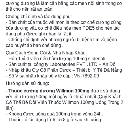
cương dương là làm cân bằng các men nội sinh trong cơ
thể cho nên rất an toàn.
Chống chỉ định và tác dụng phụ:
- Bản chất của thuốc willmon là theo cơ chế cương cứng
của dương vật, cơ chế điều hòa men PDE5 cho nên tác
dụng phụ được ghi nhận là rất ít
- Chống chỉ định với những người bị bệnh tim và bệnh
cao huyết áp hạn chế dùng .
Quy Cách Đóng Gói & Nhà Nhập Khẩu:
- Hộp 1 vỉ 4 viên nén hàm lượng 100mg sildenafil.
- Sản xuất tại công ty Laboratories PVT . LTD – Ấn Độ
- Nhập khẩu Cty Cổ Phần Dược – Thiết bị Y Tế Đà Nẵng
- Số Visa nhập khẩu bộ y tế cấp : VN-7892-09
Hướng dẫn sử dụng:
-
Thuốc cường dương Willmon 100mg
được sử dụng
với liều lượng 50mg một ngày là chuẩn nhất.(Quý Khách
Có Thể Bẻ Đôi Viên Thuốc Willmon 100mg Uống Trong 2
lần)
- Không được uống quá 100mg trong vòng 24h.
- Thuốc có tác dụng từ 6 tới 8 giờ sau khi uống.