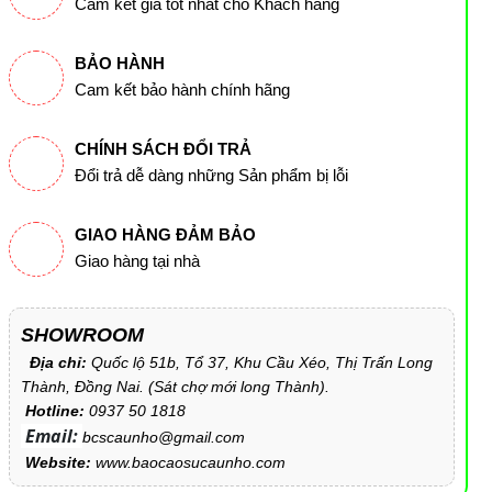
Cam kết giá tốt nhất cho Khách hàng
BẢO HÀNH
Cam kết bảo hành chính hãng
CHÍNH SÁCH ĐỔI TRẢ
Đổi trả dễ dàng những Sản phẩm bị lỗi
GIAO HÀNG ĐẢM BẢO
Giao hàng tại nhà
SHOWROOM
Địa chỉ:
Quốc lộ 51b, Tổ 37, Khu Cầu Xéo, Thị Trấn Long
Thành, Đồng Nai. (Sát chợ mới long Thành).
Hotline:
0937 50 1818
Email:
bcscaunho@gmail.com
Website:
www.baocaosucaunho.com