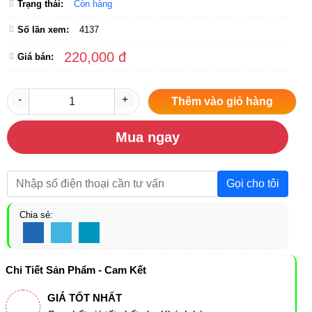
Trạng thái:
Còn hàng
Số lần xem:
4137
220,000 đ
Giá bán:
-
+
Thêm vào giỏ hàng
Mua ngay
Gọi cho tôi
Chia sẻ:
Chi Tiết Sản Phẩm - Cam Kết
GIÁ TỐT NHẤT