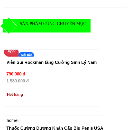
SẢN PHẨM CÙNG CHUYÊN MỤC
-50%
[home]
Nổi bật
Viên Sủi Rockman tăng Cường Sinh Lý Nam
790.000 đ
1.580.000 đ
Hết hàng
[home]
Thuốc Cường Dương Khẩn Cấp Big Penis USA