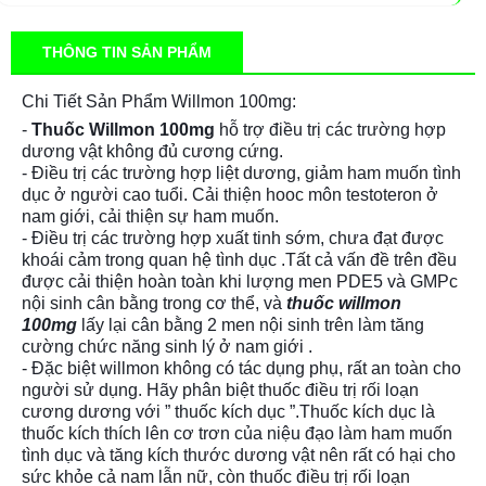
THÔNG TIN SẢN PHẨM
Chi Tiết Sản Phẩm Willmon 100mg:
-
Thuốc Willmon 100mg
hỗ trợ điều trị các trường hợp
dương vật không đủ cương cứng.
- Điều trị các trường hợp liệt dương, giảm ham muốn tình
dục ở người cao tuổi. Cải thiện hooc môn testoteron ở
nam giới, cải thiện sự ham muốn.
- Điều trị các trường hợp xuất tinh sớm, chưa đạt được
khoái cảm trong quan hệ tình dục .Tất cả vấn đề trên đều
được cải thiện hoàn toàn khi lượng men PDE5 và GMPc
nội sinh cân bằng trong cơ thể, và
thuốc willmon
100mg
lấy lại cân bằng 2 men nội sinh trên làm tăng
cường chức năng sinh lý ở nam giới .
- Đặc biệt willmon không có tác dụng phụ, rất an toàn cho
người sử dụng. Hãy phân biệt thuốc điều trị rối loạn
cương dương với ” thuốc kích dục ”.Thuốc kích dục là
thuốc kích thích lên cơ trơn của niệu đạo làm ham muốn
tình dục và tăng kích thước dương vật nên rất có hại cho
sức khỏe cả nam lẫn nữ, còn thuốc điều trị rối loạn