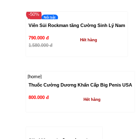
-50%
[home]
Nổi bật
Viên Sủi Rockman tăng Cường Sinh Lý Nam
790.000 đ
Hết hàng
1.580.000 đ
[home]
Thuốc Cường Dương Khẩn Cấp Big Penis USA
800.000 đ
Hết hàng