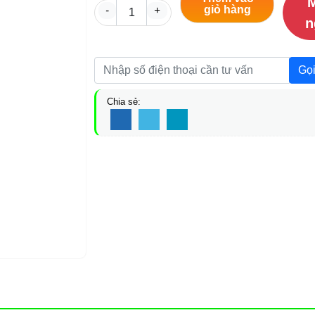
giỏ hàng
-
+
n
Gọi
Chia sẻ: