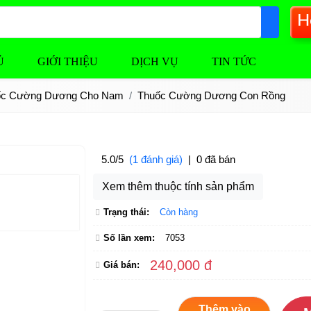
H
Ủ
GIỚI THIỆU
DỊCH VỤ
TIN TỨC
ốc Cường Dương Cho Nam
Thuốc Cường Dương Con Rồng
5.0/5
(1 đánh giá)
|
0 đã bán
Xem thêm thuộc tính sản phẩm
Trạng thái:
Còn hàng
Số lần xem:
7053
240,000 đ
Giá bán:
Thêm vào