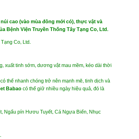
úi cao (vào mùa đông mới có), thực vật và
ủa Bệnh Viện Truyền Thống Tây Tạng Co, Ltd.
 Tạng Co, Ltd.
ng, xuất tinh sớm, dương vật mau mềm, kéo dài thời
 có thể nhanh chóng trở nên mạnh mẽ, tinh dịch và
bet Babao
có thể giữ nhiều ngày hiệu quả, đó là
t, Ngẩu pín Hươu Tuyết, Cá Ngựa Biển, Nhục
.