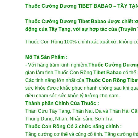
Thuốc Cường Dương TIBET BABAO – TÂY T
Thuốc Cường Dương Tibet Babao được chiết xuấ
động của Tây Tạng, với sự hợp tác của (Truyề
Thuốc Con Rồng 100% chính xác xuất xứ, không có t
Mô Tả Sản Phẩm :
- Với hàng trăm kinh nghiệm,
Thuốc Cường Dươn
gian làm tình.Thuốc Con Rồng
Tibet Babao
có thể 
Các tính năng lớn nhất của
Thuốc Con Rồng Tibe
sức khỏe được khắc phục nhanh chóng sau khi quan
điều chăm sóc sức khỏe lý tưởng cho nam.
Thành phần Chính Của Thuốc :
Thận Cừu Tây Tạng, Thận Nai, Da và Thận Hải Cẩu
Thung Dung, Nhãn, Nhân sâm, Sơn Tra.
Thuốc Con Rồng Có 3 chức năng chính :
Tăng cường cơ thể và củng cố tinh. Tăng cường thầ