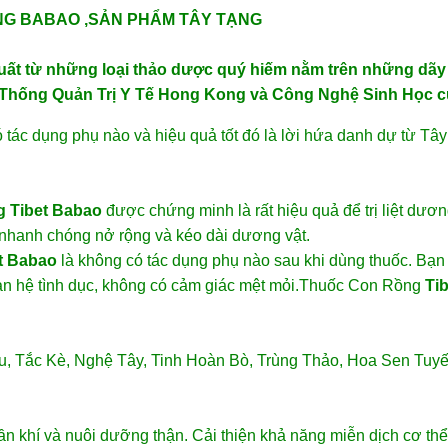
ẠNG BABAO ,SẢN PHẨM TÂY TẠNG
t từ những loại thảo dược quý hiếm nằm trên những dãy n
n Thống Quản Trị Y Tế Hong Kong và Công Nghệ Sinh Học c
ác dụng phụ nào và hiệu quả tốt đó là lời hứa danh dự từ Tây
g
Tibet Babao
được chứng minh là rất hiệu quả để trị liệt dươ
nhanh chóng nở rộng và kéo dài dương vật.
t Babao
là không có tác dụng phụ nào sau khi dùng thuốc. Bạn
 hệ tình dục, không có cảm giác mệt mỏi.
Thuốc Con Rồng
Ti
, Tắc Kè, Nghệ Tây, Tinh Hoàn Bò, Trùng Thảo, Hoa Sen Tuyế
n khí và nuôi dưỡng thận. Cải thiện khả năng miễn dịch cơ thể