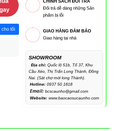
Mua
CHÍNH SÁCH ĐỔI TRẢ
Đổi trả dễ dàng những Sản
gay
phẩm bị lỗi
 cho tôi
GIAO HÀNG ĐẢM BẢO
Giao hàng tại nhà
SHOWROOM
Địa chỉ:
Quốc lộ 51b, Tổ 37, Khu
Cầu Xéo, Thị Trấn Long Thành, Đồng
Nai. (Sát chợ mới long Thành).
Hotline:
0937 50 1818
Email:
bcscaunho@gmail.com
Website:
www.baocaosucaunho.com