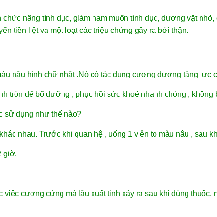
oạn chức năng tình dục, giảm ham muốn tình dục, dương vật nhỏ,
yến tiền liệt và một loạt các triệu chứng gây ra bởi thận.
 màu nâu hình chữ nhật .Nó có tác dụng cương dương tăng lực ch
nh tròn để bổ dưỡng , phục hồi sức khoẻ nhanh chóng , không b
 sử dụng như thế nào?
khác nhau. Trước khi quan hệ , uống 1 viên to màu nâu , sau k
 giờ.
iệc cương cứng mà lâu xuất tinh xảy ra sau khi dùng thuốc, n