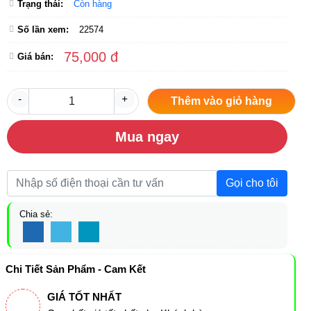
Trạng thái:
Còn hàng
Số lần xem:
22574
75,000 đ
Giá bán:
-
+
Thêm vào giỏ hàng
Mua ngay
Gọi cho tôi
Chia sẻ:
Chi Tiết Sản Phẩm - Cam Kết
GIÁ TỐT NHẤT