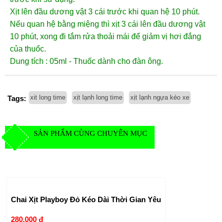
Xịt lên đầu dương vật 3 cái trước khi quan hệ 10 phút.
Nếu quan hệ bằng miệng thì xịt 3 cái lên đầu dương vật
10 phút, xong đi tắm rửa thoải mái để giảm vị hơi đắng
của thuốc.
Dung tích : 05ml - Thuốc dành cho đàn ông.
xit long time
xịt lạnh long time
xịt lạnh ngựa kéo xe
Tags:
SẢN PHẨM CÙNG CHUYÊN MỤC
Chai Xịt Playboy Đỏ Kéo Dài Thời Gian Yêu
280.000 đ