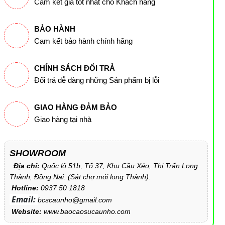
Cam kết giá tốt nhất cho Khách hàng
BẢO HÀNH
Cam kết bảo hành chính hãng
CHÍNH SÁCH ĐỔI TRẢ
Đổi trả dễ dàng những Sản phẩm bị lỗi
GIAO HÀNG ĐẢM BẢO
Giao hàng tại nhà
SHOWROOM
Địa chỉ:
Quốc lộ 51b, Tổ 37, Khu Cầu Xéo, Thị Trấn Long
Thành, Đồng Nai. (Sát chợ mới long Thành).
Hotline:
0937 50 1818
Email:
bcscaunho@gmail.com
Website:
www.baocaosucaunho.com